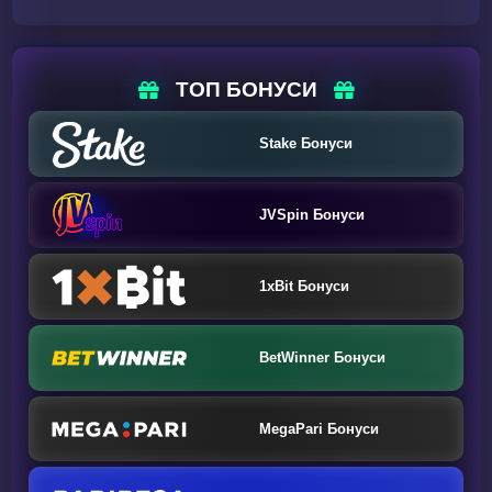
ТОП БОНУСИ
Stake Бонуси
JVSpin Бонуси
1xBit Бонуси
BetWinner Бонуси
MegaPari Бонуси