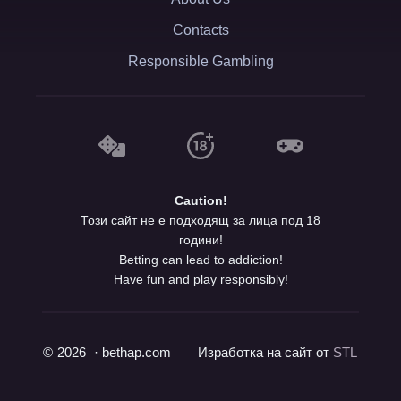
Contacts
Responsible Gambling
Caution!
Този сайт не е подходящ за лица под 18
години!
Betting can lead to addiction!
Have fun and play responsibly!
©
2026
· bethap.com
Изработка на сайт от
STL