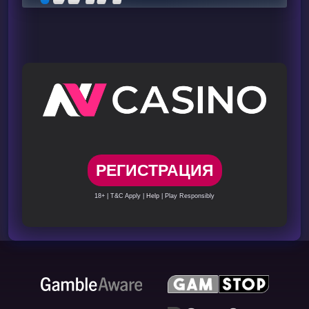
РЕГИСТРАЦИЯ
18+ | T&C Apply |
Help
| Play Responsibly