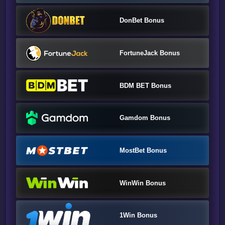
DonBet Bonus
FortuneJack Bonus
BDM BET Bonus
Gamdom Bonus
MostBet Bonus
WinWin Bonus
1Win Bonus