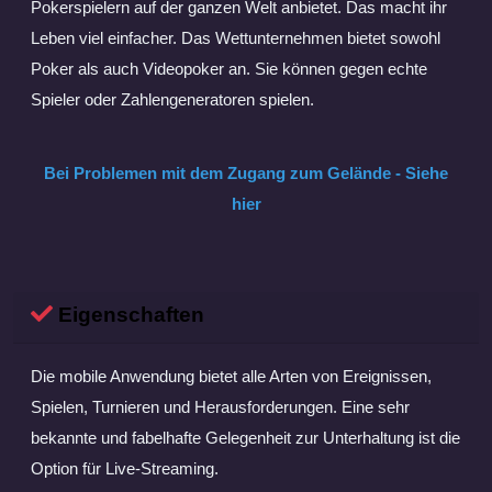
Pokerspielern auf der ganzen Welt anbietet. Das macht ihr
Leben viel einfacher. Das Wettunternehmen bietet sowohl
Poker als auch Videopoker an. Sie können gegen echte
Spieler oder Zahlengeneratoren spielen.
Bei Problemen mit dem Zugang zum Gelände - Siehe
hier
Eigenschaften
Die mobile Anwendung bietet alle Arten von Ereignissen,
Spielen, Turnieren und Herausforderungen. Eine sehr
bekannte und fabelhafte Gelegenheit zur Unterhaltung ist die
Option für Live-Streaming.