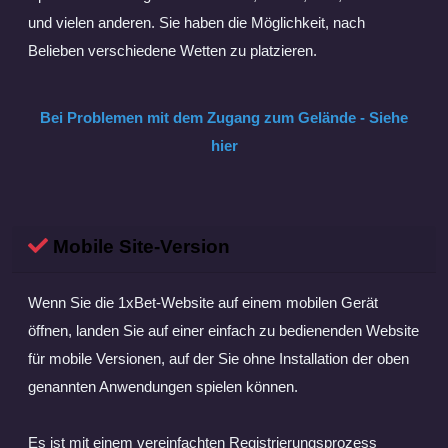
und vielen anderen. Sie haben die Möglichkeit, nach
Belieben verschiedene Wetten zu platzieren.
Bei Problemen mit dem Zugang zum Gelände - Siehe
hier
Mobile Site-Version
Wenn Sie die 1xBet-Website auf einem mobilen Gerät
öffnen, landen Sie auf einer einfach zu bedienenden Website
für mobile Versionen, auf der Sie ohne Installation der oben
genannten Anwendungen spielen können.
Es ist mit einem vereinfachten Registrierungsprozess