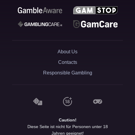
About Us
Contacts
Responsible Gambling
Caution!
Diese Seite ist nicht für Personen unter 18
Jahren geeignet!