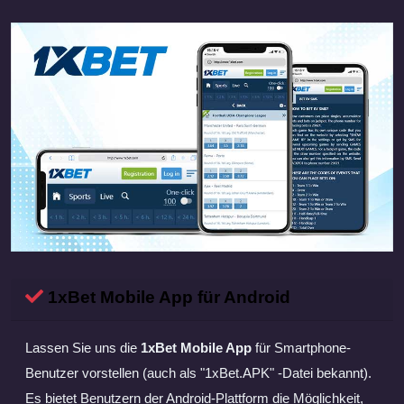
1xBet Mobile App für Android
Lassen Sie uns die
1xBet Mobile App
für Smartphone-
Benutzer vorstellen (auch als "1xBet.APK" -Datei bekannt).
Es bietet Benutzern der Android-Plattform die Möglichkeit,