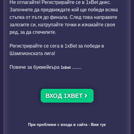
Не отлагайте! Регистрирайте се в 1xBet днес.
Започнете да предвиждате кой ще победи всяка
стъпка от пътя до финала. След това направете
залозите си, натрупайте точки и изчакайте своя
ред, за да спечелите.
Регистрирайте се сега в 1xBet за победи в
Шампионската лига!
Повече за букмейкъра
........
1xbet
ВХОД 1XBET
При проблеми с входа в сайта - Виж тук