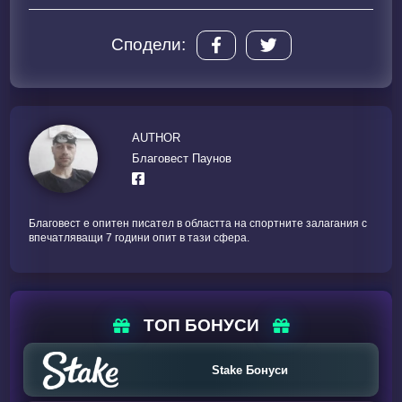
Сподели:
AUTHOR
Благовест Паунов
Благовест е опитен писател в областта на спортните залагания с
впечатляващи 7 години опит в тази сфера.
ТОП БОНУСИ
Stake Бонуси