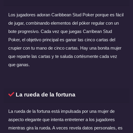
Los jugadores adoran Caribbean Stud Poker porque es fácil
de jugar, combinando elementos del póker regular con un
bote progresivo. Cada vez que juegas Carribean Stud
Poker, el objetivo principal es ganar las cinco cartas del
crupier con tu mano de cinco cartas. Hay una bonita mujer
que reparte las cartas y te saluda cortésmente cada vez
que ganas.
La rueda de la fortuna
La rueda de la fortuna está impulsada por una mujer de
aspecto elegante que intenta entretener a los jugadores
mientras gira la rueda. A veces revela datos personales, es