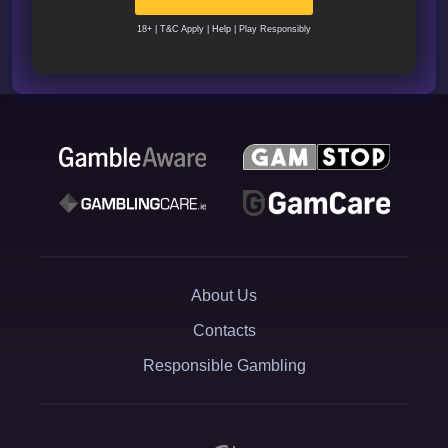
18+ | T&C Apply |
Help
| Play Responsibly
About Us
Contacts
Responsible Gambling