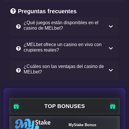
Preguntas frecuentes
¿Qué juegos están disponibles en el
casino de MELbet?
¿MELbet ofrece un casino en vivo con
crupieres reales?
¿Cuáles son las ventajas del casino de
MELbet?
TOP BONUSES
MyStake Bonus