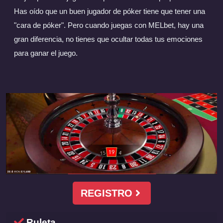
Has oído que un buen jugador de póker tiene que tener una
"cara de póker". Pero cuando juegas con MELbet, hay una
gran diferencia, no tienes que ocultar todas tus emociones
para ganar el juego.
REGISTRO
Ruleta