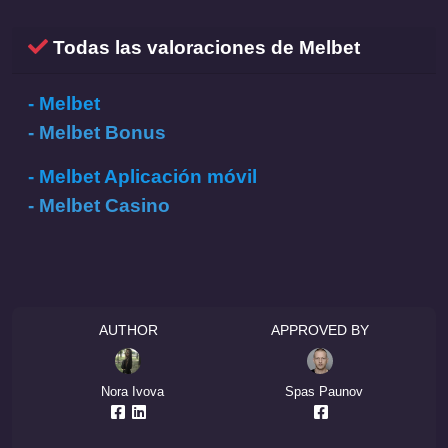
Todas las valoraciones de
Melbet
- Melbet
- Melbet Bonus
- Melbet Aplicación móvil
- Melbet Casino
AUTHOR
APPROVED BY
Nora Ivova
Spas Paunov