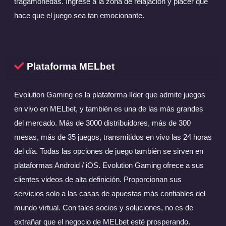
tragamonedas. Ingrese a la zona de relajación y placer que
hace que el juego sea tan emocionante.
Plataforma MELbet
Evolution Gaming es la plataforma líder que admite juegos
en vivo en MELbet, y también es una de las más grandes
del mercado. Más de 3000 distribuidores, más de 300
mesas, más de 35 juegos, transmitidos en vivo las 24 horas
del día. Todas las opciones de juego también se sirven en
plataformas Android / iOS. Evolution Gaming ofrece a sus
clientes videos de alta definición. Proporcionan sus
servicios solo a las casas de apuestas más confiables del
mundo virtual. Con tales socios y soluciones, no es de
extrañar que el negocio de MELbet esté prosperando.