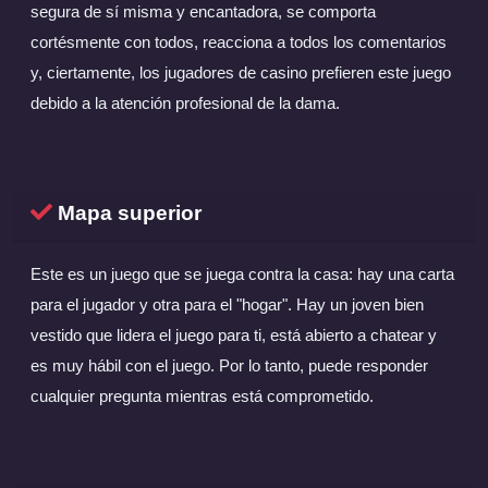
segura de sí misma y encantadora, se comporta
cortésmente con todos, reacciona a todos los comentarios
y, ciertamente, los jugadores de casino prefieren este juego
debido a la atención profesional de la dama.
Mapa superior
Este es un juego que se juega contra la casa: hay una carta
para el jugador y otra para el "hogar". Hay un joven bien
vestido que lidera el juego para ti, está abierto a chatear y
es muy hábil con el juego. Por lo tanto, puede responder
cualquier pregunta mientras está comprometido.