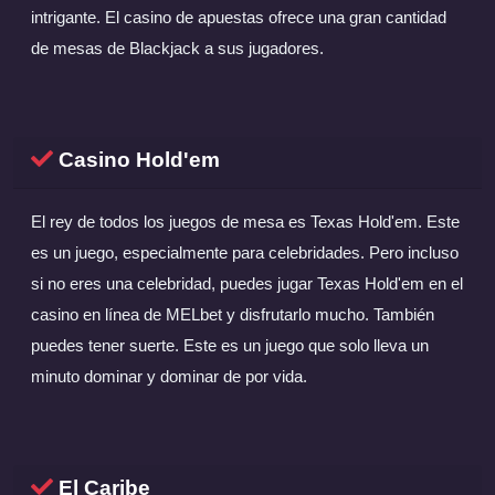
intrigante. El casino de apuestas ofrece una gran cantidad
de mesas de Blackjack a sus jugadores.
Casino Hold'em
El rey de todos los juegos de mesa es Texas Hold'em. Este
es un juego, especialmente para celebridades. Pero incluso
si no eres una celebridad, puedes jugar Texas Hold'em en el
casino en línea de MELbet y disfrutarlo mucho. También
puedes tener suerte. Este es un juego que solo lleva un
minuto dominar y dominar de por vida.
El Caribe