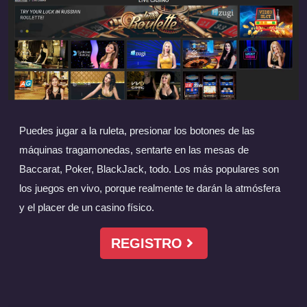
Puedes jugar a la ruleta, presionar los botones de las
máquinas tragamonedas, sentarte en las mesas de
Baccarat, Poker, BlackJack, todo. Los más populares son
los juegos en vivo, porque realmente te darán la atmósfera
y el placer de un casino físico.
REGISTRO