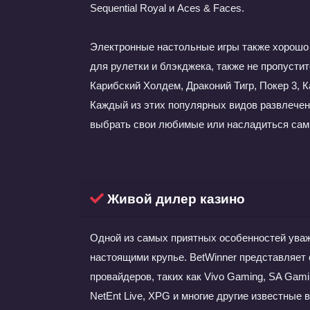
Sequential Royal и Aces & Faces.
Электронные настольные игры также хорошо
для рулетки и блэкджека, также не пропустит
Карибский Холдем, Драконий Тигр, Покер 3, К
Каждый из этих популярных видов развлечен
выбрать свои любимые или насладиться сам
Живой дилер казино
Одной из самых приятных особенностей уваж
настоящими крупье. BetWinner представляет
провайдеров, таких как Vivo Gaming, SA Gaming
NetEnt Live, XPG и многие другие известные 