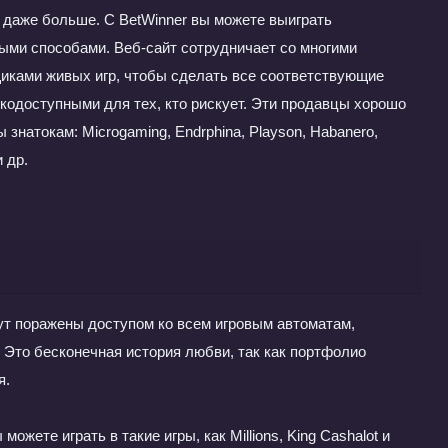
 даже больше. С BetWinner вы можете выиграть
ыми способами. Веб-сайт сотрудничает со многими
иками живых игр, чтобы сделать все соответствующие
гкодоступными для тех, кто рискует. Эти продавцы хорошо
 знатокам: Microgaming, Endrphina, Playson, Habanero,
 др.
т поражены доступом ко всем игровым автоматам,
 Это бесконечная история любви, так как портфолио
я.
жете играть в такие игры, как Millions, King Cashalot и