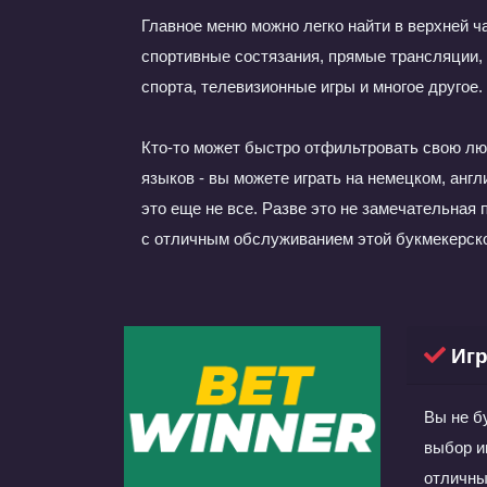
Главное меню можно легко найти в верхней ч
спортивные состязания, прямые трансляции, 
спорта, телевизионные игры и многое другое.
Кто-то может быстро отфильтровать свою люб
языков - вы можете играть на немецком, анг
это еще не все. Разве это не замечательная
с отличным обслуживанием этой букмекерск
Игр
Вы не б
выбор и
отличны