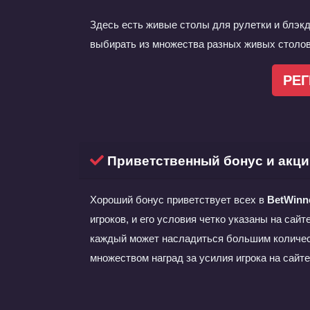
Здесь есть живые столы для рулетки и блэкдж
выбирать из множества разных живых столов 
РЕ
Приветственный бонус и акци
Хороший бонус приветствует всех в
BetWinn
игроков, и его условия четко указаны на сай
каждый может насладиться большим количест
множеством наград за усилия игрока на сайте