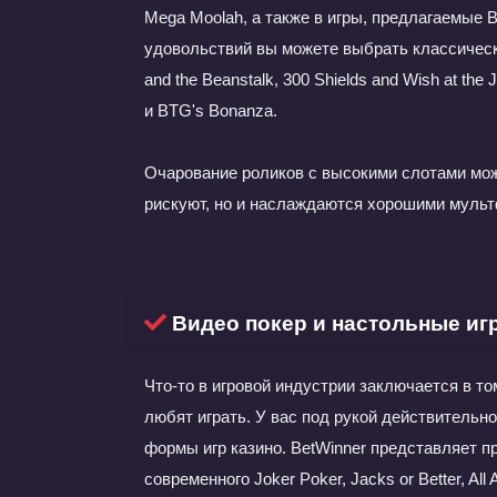
Mega Moolah, а также в игры, предлагаемые B
удовольствий вы можете выбрать классически
and the Beanstalk, 300 Shields and Wish at the
и BTG's Bonanza.
Очарование роликов с высокими слотами мож
рискуют, но и наслаждаются хорошими муль
Видео покер и настольные иг
Что-то в игровой индустрии заключается в т
любят играть. У вас под рукой действитель
формы игр казино. BetWinner представляет пр
современного Joker Poker, Jacks or Better, All