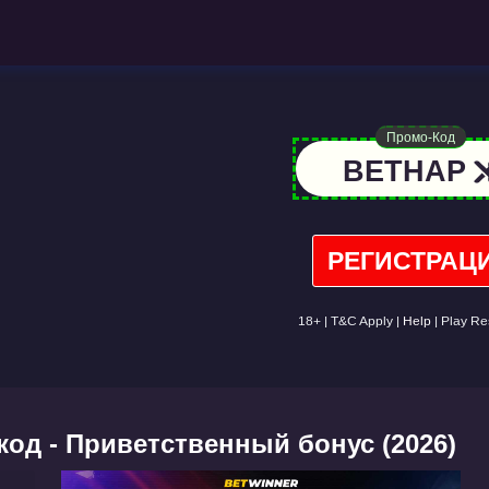
Промо-Код
BETHAP
РЕГИСТРАЦ
18+ | T&C Apply |
Help
| Play Re
код - Приветственный бонус (2026)