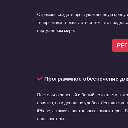
Стремясь создать простую и веселую среду и
теперь может похвастаться тем, что предлаг
виртуальном мире.
РЕ
Программное обеспечение для
Пастельно-зеленый и белый - это цвета, кот
приятно, но и довольно удобно. Легкодоступ
iPhone, а также с настольных компьютеров. 
пользователю.