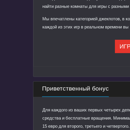
найти разные комнаты для игры с разными 
Мы впечатлены категорией джекпотов, в ко
каждой из этих игр в реальном времени вы
ИГ
Приветственный бонус
Для каждого из ваших первых четырех деп
средства и бесплатные вращения. Минимал
15 евро для второго, третьего и четвертог