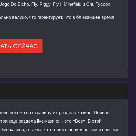
o Do Bicho, Fly, Piggy, Fly !, Minefield и Chu Tycoon.
ольно велико, что гарантирует, что в ближайшее время
РАТЬ СЕЙЧАС
чень похожа на страницу их раздела казино. Первая
транице раздела live-казино, - это «Все». В этой
 live-казино, а также категории с популярными и новыми