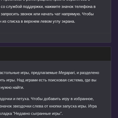
 со службой поддержки, нажмите значок телефона в
 запросить звонок или начать чат напрямую. Чтобы
 из списка в верхнем левом углу экрана.
настольные игры, предлагаемые
Megapari
, и разделено
ить игры. Над играми есть поисковая система, где вы
 нужно найти.
здочки и петуха. Чтобы добавить игру в избранное,
значок звездочки слева от кнопки запуска игры. Игра
вкладка "Недавно сыгранные игры".