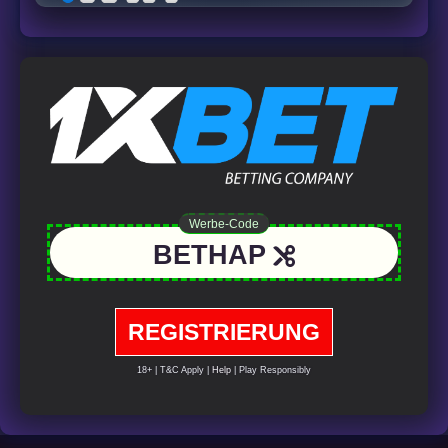
Werbe-Code
BETHAP
REGISTRIERUNG
18+ | T&C Apply |
Help
| Play Responsibly