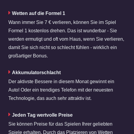
Wetten auf die Formel 1
Wann immer Sie 7 € verlieren, können Sie im Spiel
Formel 1 kostenlos drehen. Das ist wunderbar - Sie
werden ermutigt und oft vom Haus, wenn Sie verlieren,
damit Sie sich nicht so schlecht fühlen - wirklich ein
großartiger Bonus.
Akkumulatorschlacht
Der aktivste Bessere in diesem Monat gewinnt ein
Auto! Oder ein trendiges Telefon mit der neuesten
Technologie, das auch sehr attraktiv ist.
Jeden Tag wertvolle Preise
Sie können Preise für das Spielen Ihrer geliebten
Spiele erhalten. Durch das Platzieren von Wetten