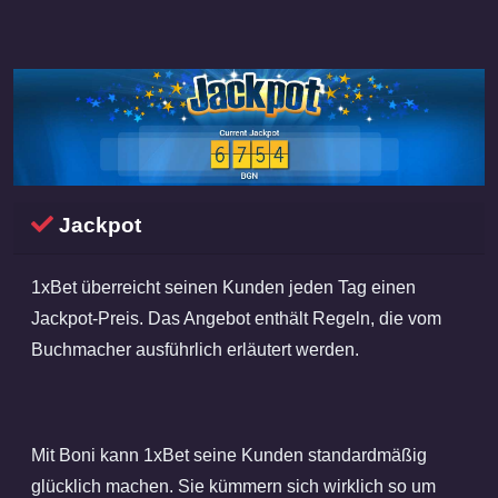
Jackpot
1xBet überreicht seinen Kunden jeden Tag einen
Jackpot-Preis. Das Angebot enthält Regeln, die vom
Buchmacher ausführlich erläutert werden.
Mit Boni kann 1xBet seine Kunden standardmäßig
glücklich machen. Sie kümmern sich wirklich so um