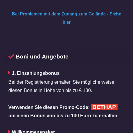
Bei Problemen mit dem Zugang zum Gelände - Siehe
hier
Boni und Angebote
1. Einzahlungsbonus
Bei der Registrierung erhalten Sie möglicherweise
diesen Bonus in Höhe von bis zu € 130.
BETHAP
Verwenden Sie diesen Promo-Code:
um einen Bonus von bis zu 130 Euro zu erhalten.
Willkommenspaket