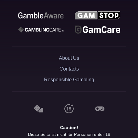
About Us
Contacts
Responsible Gambling
Caution!
Diese Seite ist nicht für Personen unter 18