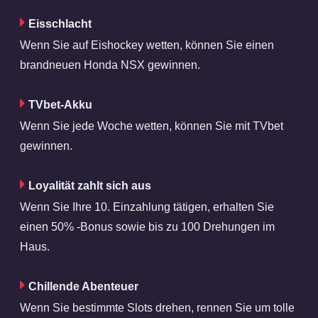
Eisschlacht
Wenn Sie auf Eishockey wetten, können Sie einen
brandneuen Honda NSX gewinnen.
TVbet-Akku
Wenn Sie jede Woche wetten, können Sie mit TVbet
gewinnen.
Loyalität zahlt sich aus
Wenn Sie Ihre 10. Einzahlung tätigen, erhalten Sie
einen 50% -Bonus sowie bis zu 100 Drehungen im
Haus.
Chillende Abenteuer
Wenn Sie bestimmte Slots drehen, rennen Sie um tolle