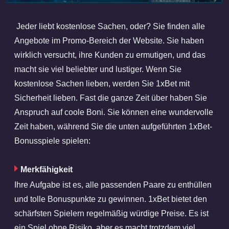
Jeder liebt kostenlose Sachen, oder? Sie finden alle
Angebote im Promo-Bereich der Website. Sie haben
wirklich versucht, ihre Kunden zu ermutigen, und das
macht sie viel beliebter und lustiger. Wenn Sie
kostenlose Sachen lieben, werden Sie 1xBet mit
Sicherheit lieben. Fast die ganze Zeit über haben Sie
Anspruch auf coole Boni. Sie können eine wundervolle
Zeit haben, während Sie die unten aufgeführten 1xBet-
Bonusspiele spielen:
Merkfähigkeit
Ihre Aufgabe ist es, alle passenden Paare zu enthüllen
und tolle Bonuspunkte zu gewinnen. 1xBet bietet den
schärfsten Spielern regelmäßig würdige Preise. Es ist
ein Spiel ohne Risiko, aber es macht trotzdem viel