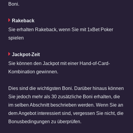
Boni.
Rakeback
Sie erhalten Rakeback, wenn Sie mit 1xBet Poker
spielen
Jackpot-Zeit
Sie können den Jackpot mit einer Hand-of-Card-
Kombination gewinnen.
Dies sind die wichtigsten Boni. Darüber hinaus können
Sie jedoch mehr als 30 zusätzliche Boni erhalten, die
im selben Abschnitt beschrieben werden. Wenn Sie an
dem Angebot interessiert sind, vergessen Sie nicht, die
Bonusbedingungen zu überprüfen.