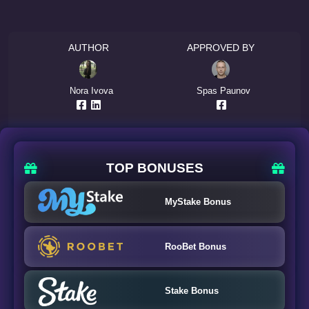
AUTHOR
APPROVED BY
Nora Ivova
Spas Paunov
TOP BONUSES
MyStake Bonus
RooBet Bonus
Stake Bonus