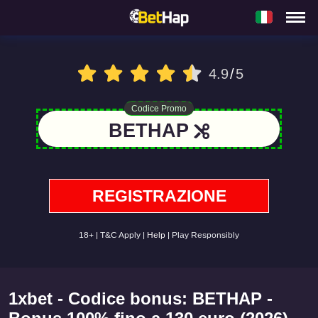
4.9
/
5
Codice Promo
BETHAP
REGISTRAZIONE
18+ | T&C Apply |
Help
| Play Responsibly
1xbet - Codice bonus: BETHAP -