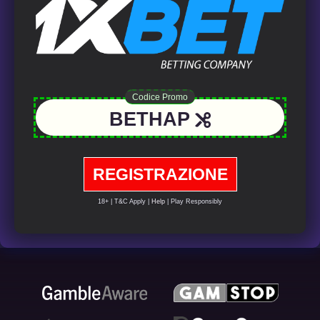
Codice Promo
BETHAP
REGISTRAZIONE
18+ | T&C Apply |
Help
| Play Responsibly