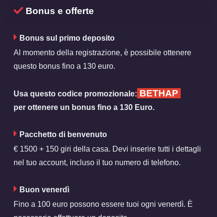
Bonus e offerte
Bonus sul primo deposito
Al momento della registrazione, è possibile ottenere
questo bonus fino a 130 euro.
BETHAP
Usa questo codice promozionale:
per ottenere un bonus fino a 130 Euro.
Pacchetto di benvenuto
€ 1500 + 150 giri della casa. Devi inserire tutti i dettagli
nel tuo account, incluso il tuo numero di telefono.
Buon venerdì
Fino a 100 euro possono essere tuoi ogni venerdì. È