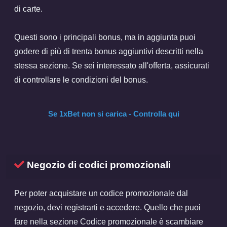
di carte.
Questi sono i principali bonus, ma in aggiunta puoi
godere di più di trenta bonus aggiuntivi descritti nella
stessa sezione. Se sei interessato all'offerta, assicurati
di controllare le condizioni del bonus.
Se 1xBet non si carica - Controlla qui
Negozio di codici promozionali
Per poter acquistare un codice promozionale dal
negozio, devi registrarti e accedere. Quello che puoi
fare nella sezione Codice promozionale è scambiare