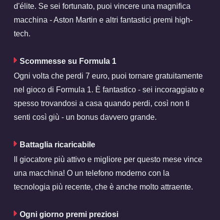
d'élite. Se sei fortunato, puoi vincere una magnifica
macchina - Aston Martin e altri fantastici premi high-
tech.
Scommesse su Formula 1
Ogni volta che perdi 7 euro, puoi tornare gratuitamente
nel gioco di Formula 1. È fantastico - sei incoraggiato e
spesso trovandosi a casa quando perdi, così non ti
senti così giù - un bonus davvero grande.
Battaglia ricaricabile
Il giocatore più attivo e migliore per questo mese vince
una macchina! O un telefono moderno con la
tecnologia più recente, che è anche molto attraente.
Ogni giorno premi preziosi