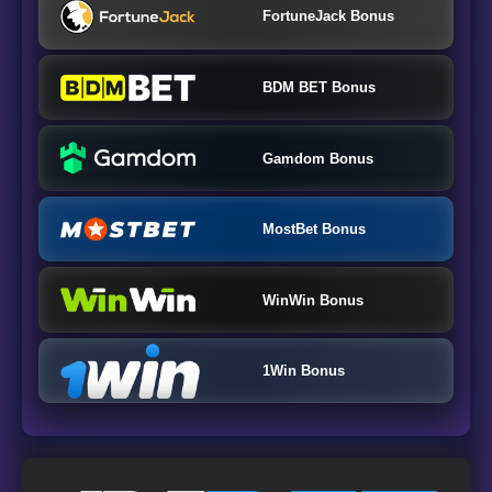
FortuneJack Bonus
BDM BET Bonus
Gamdom Bonus
MostBet Bonus
WinWin Bonus
1Win Bonus