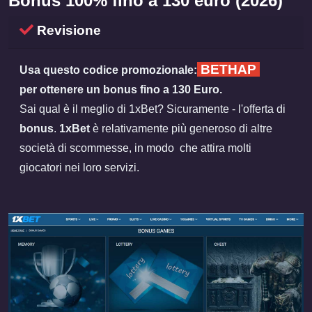
Bonus 100% fino a 130 euro (2026)
Revisione
BETHAP
Usa questo codice promozionale:
per ottenere un bonus fino a 130 Euro.
Sai qual è il meglio di 1xBet? Sicuramente - l'offerta di
bonus
.
1xBet
è relativamente più generoso di altre
società di scommesse, in modo che attira molti
giocatori nei loro servizi.