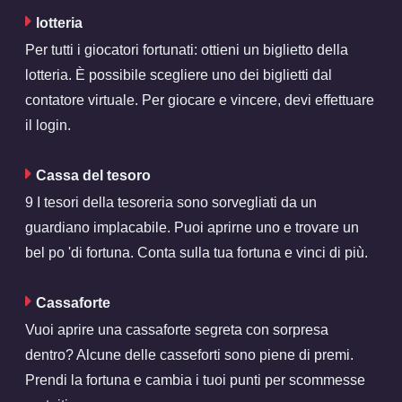
lotteria
Per tutti i giocatori fortunati: ottieni un biglietto della
lotteria. È possibile scegliere uno dei biglietti dal
contatore virtuale. Per giocare e vincere, devi effettuare
il login.
Cassa del tesoro
9 I tesori della tesoreria sono sorvegliati da un
guardiano implacabile. Puoi aprirne uno e trovare un
bel po 'di fortuna. Conta sulla tua fortuna e vinci di più.
Cassaforte
Vuoi aprire una cassaforte segreta con sorpresa
dentro? Alcune delle casseforti sono piene di premi.
Prendi la fortuna e cambia i tuoi punti per scommesse