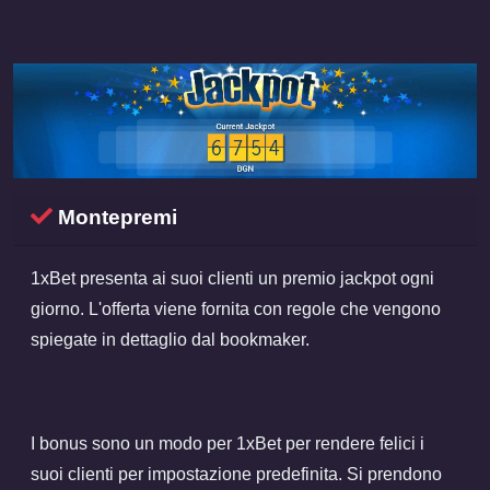
Montepremi
1xBet presenta ai suoi clienti un premio jackpot ogni
giorno. L'offerta viene fornita con regole che vengono
spiegate in dettaglio dal bookmaker.
I bonus sono un modo per 1xBet per rendere felici i
suoi clienti per impostazione predefinita. Si prendono