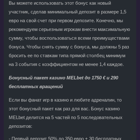
Вы можете использовать этот бонус как новый
участник, сделав минимальный депозит в размере 1,5
евро на свой счет при первом депозите. Конечно, мы
рекомендуем серьезным игрокам внести максимальную
сумму, чтобы воспользоваться всеми преимуществами
бонуса. Чтобы снять сумму с бонуса, мы должны 5 раз
бросить ее по ставкам типа прямой столбец минимум
на 3 события с коэффициентом не менее 1,4 каждое.
Бонусный пакет казино MELbet до 1750 € и 290
бесплатных вращений
Если вы фанат игр в казино и любите адреналин, то
этот бонусный пакет как раз для вас. Бонус казино
MELbet делится на 5 частей по 5 последовательных
депозитов:
- Первый депозит 50% до 350 евро + 30 бесплатных