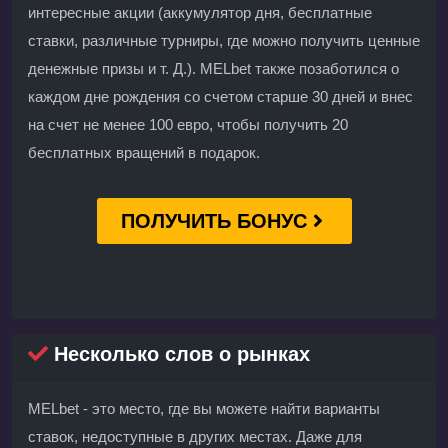
интересные акции (аккумулятор дня, бесплатные
ставки, различные турниры, где можно получить ценные
денежные призы и т. Д.). MELbet также позаботился о
каждом дне рождения со счетом старше 30 дней и внес
на счет не менее 100 евро, чтобы получить 20
бесплатных вращений в подарок.
ПОЛУЧИТЬ БОНУС
Несколько слов о рынках
MELbet - это место, где вы можете найти варианты
ставок, недоступные в других местах. Даже для