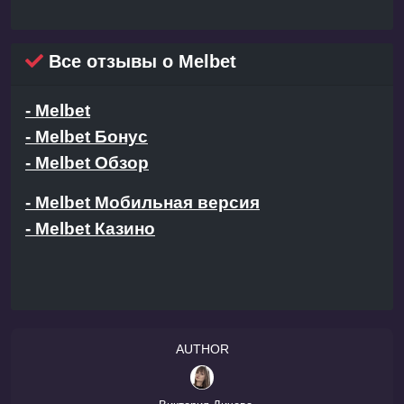
Все отзывы о
Melbet
- Melbet
- Melbet Бонус
- Melbet Обзор
- Melbet Мобильная версия
- Melbet Казино
AUTHOR