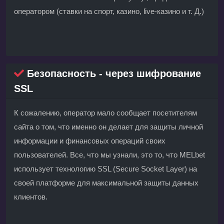
оператором (ставки на спорт, казино, live-казино и т. Д.)
Безопасность - через шифрование
SSL
К сожалению, оператор мало сообщает посетителям
сайта о том, что именно он делает для защиты личной
информации и финансовых операций своих
пользователей. Все, что мы узнали, это то, что MELbet
использует технологию SSL (Secure Socket Layer) на
своей платформе для максимальной защиты данных
клиентов.