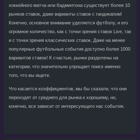
хоккейного матча или бадминтона существует более 10
рынков ставок, даже варианты ставок с гандикапом!
Конечно, основное внимание уделяется футболу, и его
огромное количество, как с точки зрения ставок Live, так
и с точки зрения классических ставок. Даже на менее
популярные футбольные события доступно более 1000
вариантов ставок! К счастью, рынки разделены на
категории, что значительно упрощает поиск именно
того, что вы ищете.
Что касается коэффициентов, мы бы сказали, что они
переходят от среднего для рынка к хорошему, но,
конечно, все зависит от интересующего нас события.