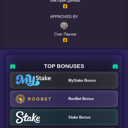
Виктория Дичева
APPROVED BY
Спас Паунов
TOP BONUSES
MyStake Bonus
RooBet Bonus
Stake Bonus