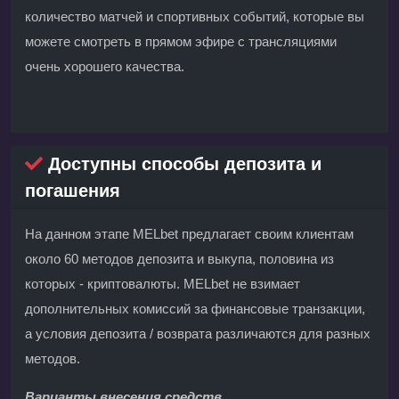
количество матчей и спортивных событий, которые вы
можете смотреть в прямом эфире с трансляциями
очень хорошего качества.
Доступны способы депозита и
погашения
На данном этапе MELbet предлагает своим клиентам
около 60 методов депозита и выкупа, половина из
которых - криптовалюты. MELbet не взимает
дополнительных комиссий за финансовые транзакции,
а условия депозита / возврата различаются для разных
методов.
Варианты внесения средств