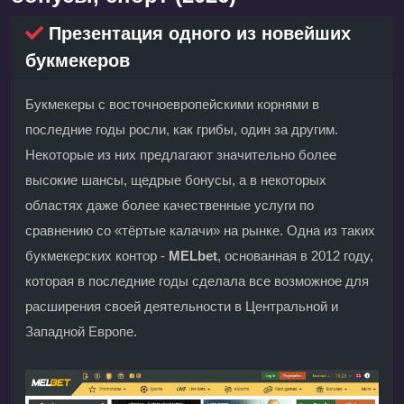
Презентация одного из новейших
букмекеров
Букмекеры с восточноевропейскими корнями в
последние годы росли, как грибы, один за другим.
Некоторые из них предлагают значительно более
высокие шансы, щедрые бонусы, а в некоторых
областях даже более качественные услуги по
сравнению со «тёртые калачи» на рынке. Одна из таких
букмекерских контор -
MELbet
, основанная в 2012 году,
которая в последние годы сделала все возможное для
расширения своей деятельности в Центральной и
Западной Европе.