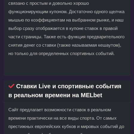
связано с простым и довольно хорошо
функционирующим купоном. Достаточно одного щелчка
мышью по коэффициентам на выбранном рынке, и наш
выбор сразу отображается в купоне ставок в правой
части страницы. Также есть функция предварительного
снятия денег со ставки (также называемая кешаутом),
но только для определенных спортивных событий.
Ставки Live и спортивные события
в реальном времени на MELbet
Сайт предлагает возможности ставок в реальном
времени практически на все виды спорта. От самых
престижных европейских кубков и мировых событий до