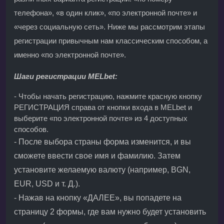
телефона», «в один клик», «по электронной почте» и
«через социальную сеть». Ниже мы рассмотрим этапы
регистрации привычным нам классическим способом, а
именно «по электронной почте».
Шаги регистрации MELbet:
- Чтобы начать регистрацию, нажмите красную кнопку
РЕГИСТРАЦИЯ справа от кнопки входа в MELbet и
выберите «по электронной почте» из 4 доступных
способов.
- После выбора страны форма изменится, и вы
сможете ввести свое имя и фамилию. Затем
установите желаемую валюту (например, BGN,
EUR, USD и т. Д.).
- Нажав на кнопку «ДАЛЕЕ», вы попадете на
страницу 2 формы, где вам нужно будет установить