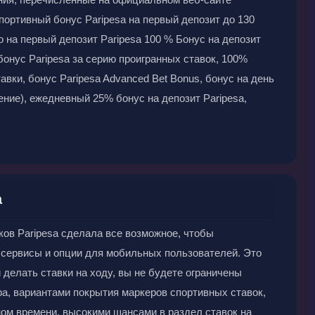
ния, перечисленные на официальном веб-сайте
портивный бонус Paripesa на первый депозит до 130
о на первый депозит Paripesa 100 % Бонус на депозит
бонус Paripesa за серию проигранных ставок, 100%
авки, бонус Paripesa Advanced Bet Bonus, бонус на день
ние), ежедневный 25% бонус на депозит Paripesa,
a
ков Paripesa сделала все возможное, чтобы
сервисы и опции для мобильных пользователей. Это
и делать ставки на ходу, вы не будете ограничены
а, вариантами покрытия маркеров спортивных ставок,
ьном времени, высокими шансами в раздел ставок на