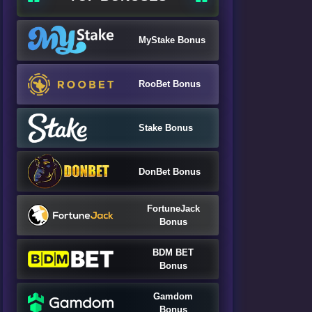
MyStake Bonus
RooBet Bonus
Stake Bonus
DonBet Bonus
FortuneJack
Bonus
BDM BET
Bonus
Gamdom
Bonus