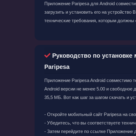
Приложение Paripesa для Android совмести
загрузить и установить его на устройство Bl
технические требования, которым должны с
Руководство по установке 
Paripesa
Приложение Paripesa Android совместимо т
Android версии не менее 5.00 и свободное
35,5 МБ. Вот как шаг за шагом скачать и у
- Откройте мобильный сайт Paripesa на сво
- Убедитесь, что вы соответствуете техни
- Затем перейдите по ссылке Приложение 