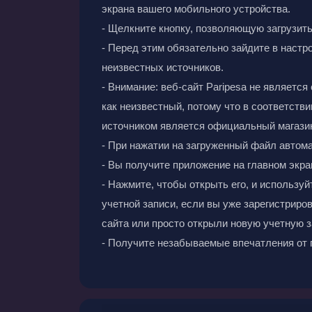
экрана вашего мобильного устройства.
- Щелкните кнопку, позволяющую загрузит
- Перед этим обязательно зайдите в настро
неизвестных источников.
- Внимание: веб-сайт Paripesa не являетс
как неизвестный, потому что в соответств
источником является официальный магазин
- При нажатии на загруженный файл автома
- Вы получите приложение на главном экра
- Нажмите, чтобы открыть его, и использу
учетной записи, если вы уже зарегистрир
сайта или просто открыли новую учетную з
- Получите незабываемые впечатления от п