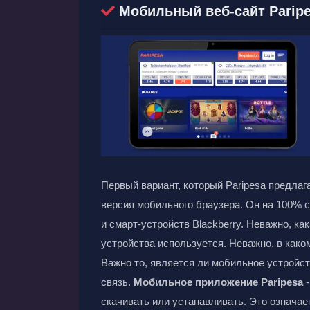
Мобильный веб-сайт Parip
Первый вариант, который Paripesa предлаг
версия мобильного браузера. Он на 100% 
и смарт-устройств Blackberry. Неважно, к
устройства используется. Неважно, в како
Важно то, является ли мобильное устройст
связь.
Мобильное приложение Paripesa
-
скачивать или устанавливать. Это означае