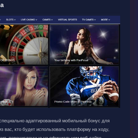
sa
ет специально адаптированный мобильный бонус для
из вас, кто будет использовать платформу на ходу,