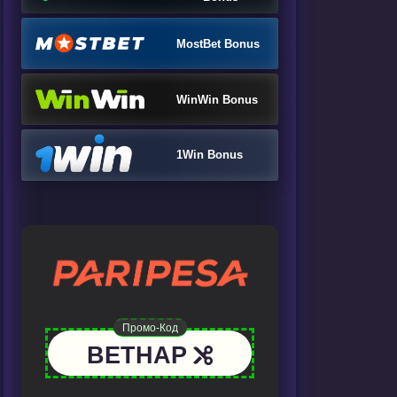
MostBet Bonus
WinWin Bonus
1Win Bonus
Промо-Код
BETHAP