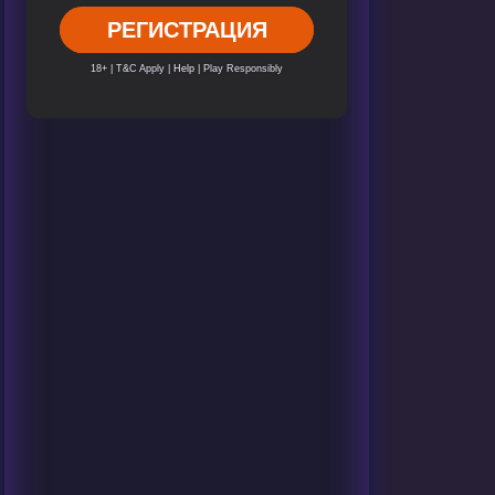
РЕГИСТРАЦИЯ
18+ | T&C Apply |
Help
| Play Responsibly