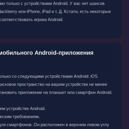
мо только с устройствами Android. У вас нет шансов
ackberry или iPhone, iPad и т. Д. Кстати, есть некоторые
оответствовать игроки Android.
мобильного Android-приложения
олько со следующими устройствами Android: iOS
 дисковое пространство на вашем устройстве не менее
становить приложение на планшет или смартфон Android.
ем устройстве Android.
ческим требованиям.
для смартфонов. Он расположен в верхнем левом углу