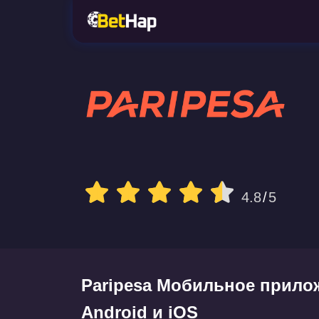
4.8
/
5
Paripesa Мобильное прилож
Android и iOS