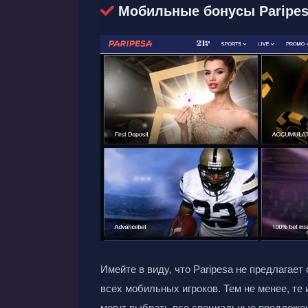
Мобильные бонусы Paripe
Имейте в виду, что Paripesa не предлага
всех мобильных игроков. Тем не менее, те 